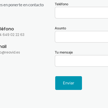
Teléfono
es en ponerte en contacto
léfono
Asunto
4 649 02 22 63
ail
fo@reavid.es
Tu mensaje